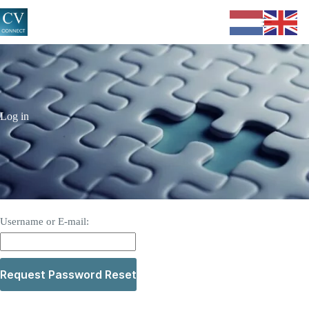
Ga
naar
de
inhoud
Log in
Username or E-mail: