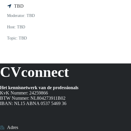
TBD
Moderator: TBD
Host: TBD
Topic: TBD
CVconnect
Het kennisnetwerk van de professionals
KvK Nummer: 24259866
BTW Nummer: NL804273911B02
IBAN: NL15 ABNA 0537 5469 36
Adres